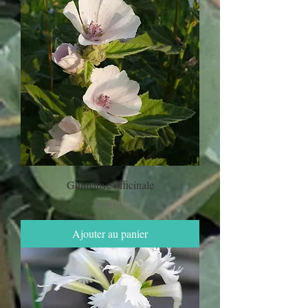
Guimauve officinale
Prix
6,00 €
Ajouter au panier