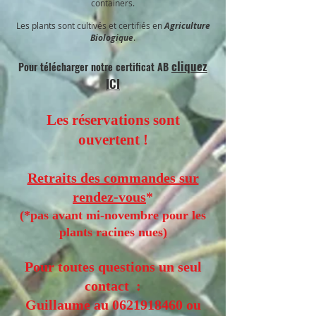
containers.
Les plants sont cultivés et certifiés en
Agriculture
Biologique
.
cliquez
Pour télécharger notre certificat AB
ICI
Les réservations sont
ouvertent !
Retraits des commandes sur
rendez-vous
*
(
*pas avant mi-novembre pour les
plants racines nues
)
Pour toutes questions un seul
contact :
Guillaume au
0621918460
ou