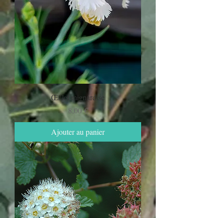
Œillet mignardise
Prix
8,00 €
Ajouter au panier