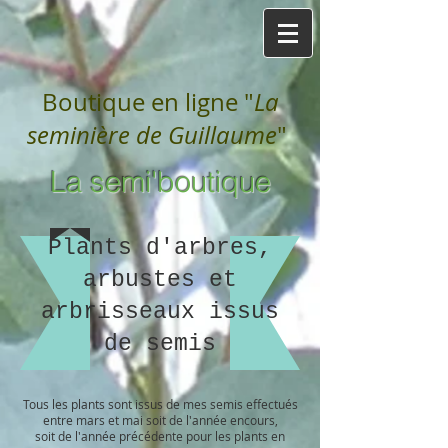
Boutique en ligne "
La
seminière de Guillaume
"
La semi'boutique
Plants d'arbres,
arbustes et
arbrisseaux issus
de semis
Tous les plants sont issus de mes semis effectués
entre mars et mai soit de l'année encours,
soit de l'année précédente pour les plants en