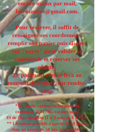
encore mieux par mail,
laseminiere@gmail.com
.
Pour réserver, il suffit de
renseigner ses coordonnées,
remplir son panier puis cliquer
sur "payer" pour valider sa
commande et réserver ses
plants.​
Le paiement réel se fera au
moment du retrait, sur rendez-
vous.
*Les tarifs varient en fonction du
contenant (1,5L/3L, racines nues.
Et de l'âge du plant (1 à 3 ans) de 8 à 15 €.
** Livraison possible à partir de 50 plants
dans un rayon de 50 km (négociable).