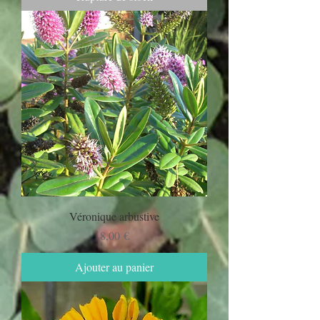
Véronique arbustive
Prix
8,00 €
Ajouter au panier