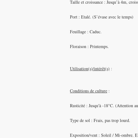
Taille et croissance : Jusqu’à 4m, croi
Port : Etalé. (S’évase avec le temps)
Feuillage : Caduc.
Floraison : Printemps.
Utilisation(s)/intérêt(s)
:
Conditions de culture
:
Rusticité : Jusqu'à -18°C. (Attention a
Type de sol : Frais, pas trop lourd.
Exposition/vent : Soleil / Mi-ombre. Ev