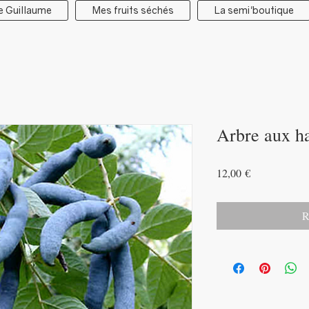
e Guillaume
Mes fruits séchés
La semi'boutique
Arbre aux ha
Prix
12,00 €
R