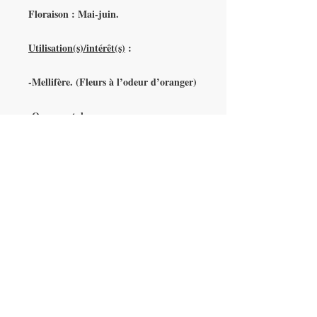
Floraison : Mai-juin.
Utilisation(s)/intérêt(s)
:
-Mellifère. (Fleurs à l’odeur d’oranger)
-Ornemental
-Haies défensives (épineux)
Conditions de culture
:
Rusticité : Jusqu’à -29°C.
Type de sol : Tous types de sol.
Exposition/vent : Grande facilité de
culture en tout sol et sous presque tous