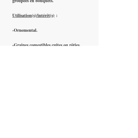
groupées en bouquets.
Utilisation(s)/intérêt(s)
:
-Ornemental.
-Graines comestibles cuites ou rôties.
-Fleurs au parfum citronné ou
chocolaté, procure une ombre
profonde.
Conditions de culture
:
Rusticité :
Jusqu'à environ -10°C.
Type de sol :
Sols sableux ou limoneux,
tout PH.