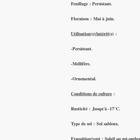
Feuillage : Persistant.
Floraison : Mai à juin.
Utilisation(s)/intérêt(s)
:
-Persistant.
-Mellifère.
-Ornemental.
Conditions de culture
:
Rusticité :
Jusqu'à -17°C.
Type de sol :
Sol sableux.
Exposition/vent :
Soleil ou mi-ombre,