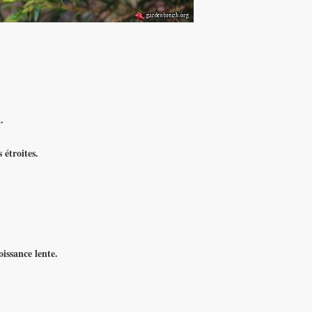
.
 étroites.
oissance lente.